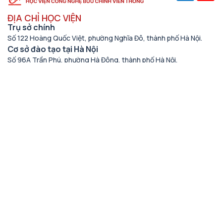
ĐỊA CHỈ HỌC VIỆN
Trụ sở chính
Số 122 Hoàng Quốc Việt, phường Nghĩa Đô, thành phố Hà Nội.
Cơ sở đào tạo tại Hà Nội
Số 96A Trần Phú, phường Hà Đông, thành phố Hà Nội.
Học viện cơ sở tại TP. Hồ Chí Minh
Số 11 Nguyễn Đình Chiểu, phường Sài Gòn, Thành phố Hồ Chí
Minh.
Cơ sở đào tạo tại TP Hồ Chí Minh
Số 97 Man Thiện, phường Tăng Nhơn Phú, thành phố Hồ Chí
Minh.
THÔNG TIN LIÊN HỆ
Số điện thoại
(024) 33528122
Email
tuyensinh@ptit.edu.vn
Fagepage Tuyển sinh PTIT
https://www.facebook.com/ptittuyensinh/
Địa chỉ
Phòng Đào tạo - HVCNBCVT