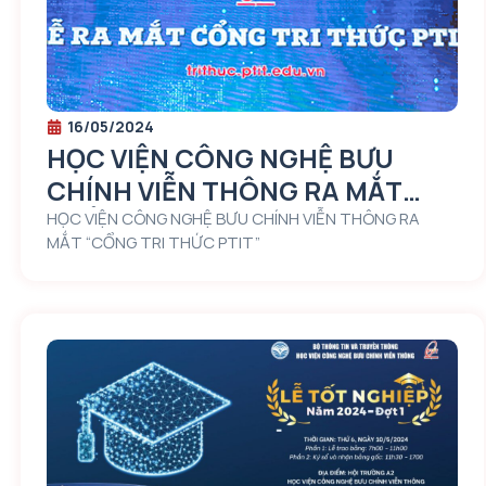
16/05/2024
HỌC VIỆN CÔNG NGHỆ BƯU
CHÍNH VIỄN THÔNG RA MẮT
“CỔNG TRI THỨC PTIT”
HỌC VIỆN CÔNG NGHỆ BƯU CHÍNH VIỄN THÔNG RA
MẮT “CỔNG TRI THỨC PTIT”