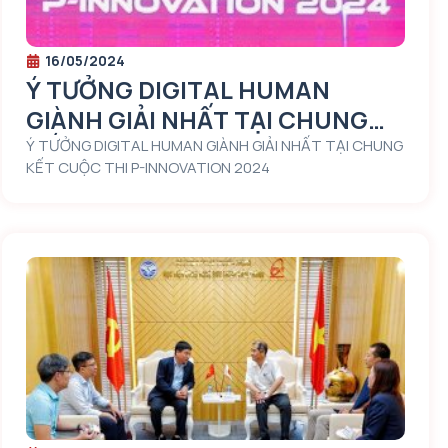
16/05/2024
Ý TƯỞNG DIGITAL HUMAN
GIÀNH GIẢI NHẤT TẠI CHUNG
KẾT CUỘC THI P-INNOVATION
Ý TƯỞNG DIGITAL HUMAN GIÀNH GIẢI NHẤT TẠI CHUNG
KẾT CUỘC THI P-INNOVATION 2024
2024