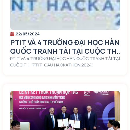
22/05/2024
PTIT VÀ 4 TRƯỜNG ĐẠI HỌC HÀN
QUỐC TRANH TÀI TẠI CUỘC THI
“PTIT-CAU HACKATHON 2024”
PTIT VÀ 4 TRƯỜNG ĐẠI HỌC HÀN QUỐC TRANH TÀI TẠI
CUỘC THI “PTIT-CAU HACKATHON 2024”