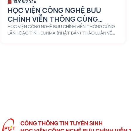
13/05/2024
HỌC VIỆN CÔNG NGHỆ BƯU
CHÍNH VIỄN THÔNG CÙNG
LÃNH ĐẠO TỈNH GUNMA (NHẬT
HỌC VIỆN CÔNG NGHỆ BƯU CHÍNH VIỄN THÔNG CÙNG
LÃNH ĐẠO TỈNH GUNMA (NHẬT BẢN) THẢO LUẬN VỀ
BẢN) THẢO LUẬN VỀ ĐỊNH
ĐỊNH HƯỚNG HỢP TÁC TRONG VIỆC PHÁT TRIỂN
HƯỚNG HỢP TÁC TRONG VIỆC
NGUỒN NHÂN LỰC
PHÁT TRIỂN NGUỒN NHÂN LỰC