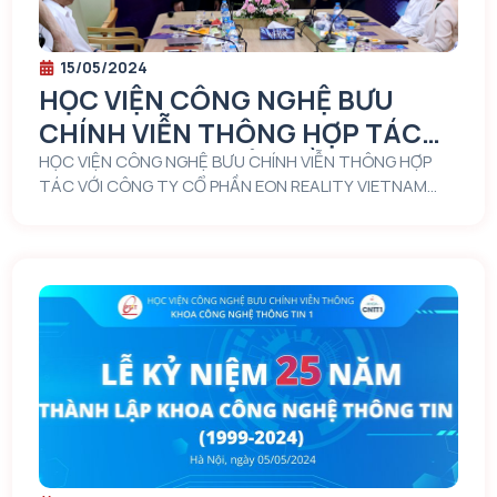
15/05/2024
HỌC VIỆN CÔNG NGHỆ BƯU
CHÍNH VIỄN THÔNG HỢP TÁC
VỚI CÔNG TY CỔ PHẦN EON
HỌC VIỆN CÔNG NGHỆ BƯU CHÍNH VIỄN THÔNG HỢP
TÁC VỚI CÔNG TY CỔ PHẦN EON REALITY VIETNAM
REALITY VIETNAM THIẾT LẬP
THIẾT LẬP TRUNG TÂM TRÍ TUỆ NHÂN TẠO KHÔNG
TRUNG TÂM TRÍ TUỆ NHÂN TẠO
GIAN “SPATIAL AI CENTER”
KHÔNG GIAN “SPATIAL AI
CENTER”