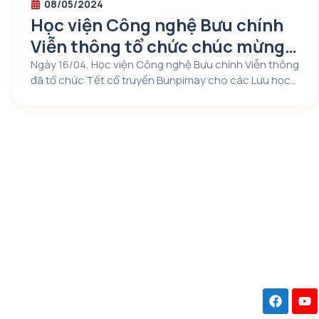
08/05/2024
Học viện Công nghệ Bưu chính
Viễn thông tổ chức chúc mừng
năm mới Bunpimay Lào 2024
Ngày 16/04, Học viện Công nghệ Bưu chính Viễn thông
đã tổ chức Tết cổ truyền Bunpimay cho các Lưu học
sinh Lào đang học tập tại Học viện. Đây là năm thứ 14
Học viện tổ chức Tết cổ truyền Bunpimay cho các em
Lưu học sinh đang học tập và sinh hoạt tại Học viện