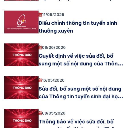
đợt 1 năm 2026
11/06/2026
Điều chỉnh thông tin tuyển sinh
thường xuyên
08/06/2026
Quyết định về việc sửa đổi, bổ
sung một số nội dung của Thông
tin tuyển sinh Đại học theo hình
thức thường xuyên năm 2026
13/05/2026
Sửa đổi, bổ sung một số nội dung
của Thông tin tuyển sinh đại học
theo hình thức thường xuyên năm
2026
08/05/2026
Thông báo về việc sửa đổi, bổ