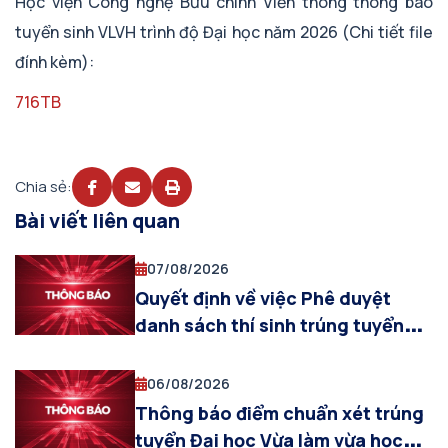
Học viện Công nghệ Bưu chính Viễn thông thông báo
tuyển sinh VLVH trình độ Đại học năm 2026 (Chi tiết file
đính kèm):
716TB
Chia sẻ:
Bài viết liên quan
07/08/2026
Quyết định về việc Phê duyệt
danh sách thí sinh trúng tuyển
vào Đại học Vừa làm vừa học đợt 1
năm 2026.
06/08/2026
Thông báo điểm chuẩn xét trúng
tuyển Đại học Vừa làm vừa học