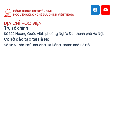
ĐỊA CHỈ HỌC VIỆN
Trụ sở chính
Số 122 Hoàng Quốc Việt, phường Nghĩa Đô, thành phố Hà Nội.
Cơ sở đào tạo tại Hà Nội
Số 96A Trần Phú, phường Hà Đông, thành phố Hà Nội.
Học viện cơ sở tại TP. Hồ Chí Minh
Số 11 Nguyễn Đình Chiểu, phường Sài Gòn, Thành phố Hồ Chí
Minh.
Cơ sở đào tạo tại TP Hồ Chí Minh
Số 97 Man Thiện, phường Tăng Nhơn Phú, thành phố Hồ Chí
Minh.
THÔNG TIN LIÊN HỆ
Số điện thoại
(024) 33528122
Email
tuyensinh@ptit.edu.vn
Fagepage Tuyển sinh PTIT
https://www.facebook.com/ptittuyensinh/