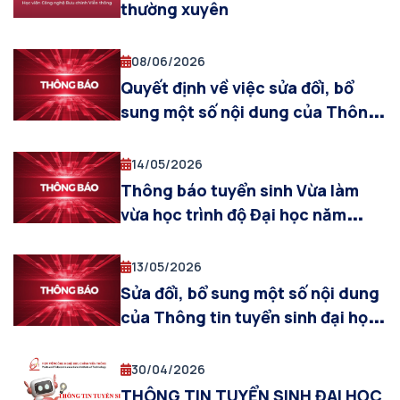
thường xuyên
08/06/2026
Quyết định về việc sửa đổi, bổ
sung một số nội dung của Thông
tin tuyển sinh Đại học theo hình
thức thường xuyên năm 2026
14/05/2026
Thông báo tuyển sinh Vừa làm
vừa học trình độ Đại học năm
2026
13/05/2026
Sửa đổi, bổ sung một số nội dung
của Thông tin tuyển sinh đại học
theo hình thức thường xuyên năm
2026
30/04/2026
THÔNG TIN TUYỂN SINH ĐẠI HỌC