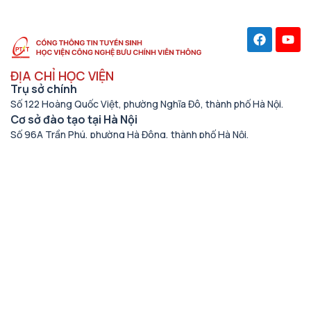
ĐỊA CHỈ HỌC VIỆN
Trụ sở chính
Số 122 Hoàng Quốc Việt, phường Nghĩa Đô, thành phố Hà Nội.
Cơ sở đào tạo tại Hà Nội
Số 96A Trần Phú, phường Hà Đông, thành phố Hà Nội.
Học viện cơ sở tại TP. Hồ Chí Minh
Số 11 Nguyễn Đình Chiểu, phường Sài Gòn, Thành phố Hồ Chí
Minh.
Cơ sở đào tạo tại TP Hồ Chí Minh
Số 97 Man Thiện, phường Tăng Nhơn Phú, thành phố Hồ Chí
Minh.
THÔNG TIN LIÊN HỆ
Số điện thoại
(024) 33528122
Email
tuyensinh@ptit.edu.vn
Fagepage Tuyển sinh PTIT