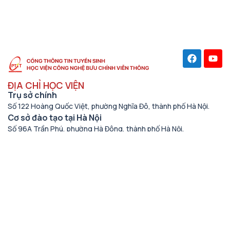
ĐỊA CHỈ HỌC VIỆN
Trụ sở chính
Số 122 Hoàng Quốc Việt, phường Nghĩa Đô, thành phố Hà Nội.
Cơ sở đào tạo tại Hà Nội
Số 96A Trần Phú, phường Hà Đông, thành phố Hà Nội.
Học viện cơ sở tại TP. Hồ Chí Minh
Số 11 Nguyễn Đình Chiểu, phường Sài Gòn, Thành phố Hồ Chí
Minh.
Cơ sở đào tạo tại TP Hồ Chí Minh
Số 97 Man Thiện, phường Tăng Nhơn Phú, thành phố Hồ Chí
Minh.
THÔNG TIN LIÊN HỆ
Số điện thoại
(024) 33528122