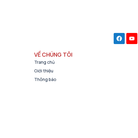
VỀ CHÚNG TÔI
Trang chủ
Giới thiệu
Thông báo
 tế
Đề án tuyển sinh
Tra cứu tuyển sinh
ng nghệ