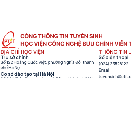
ĐỊA CHỈ HỌC VIỆN
THÔNG TIN L
Trụ sở chính
Số điện thoại
Số 122 Hoàng Quốc Việt, phường Nghĩa Đô, thành
(024) 33528122
phố Hà Nội.
Email
Cơ sở đào tạo tại Hà Nội
tuyensinh@ptit.
Số 96A Trần Phú, phường Hà Đông, thành phố Hà
Fagepage Tuy
Nội.
https://www.fac
Học viện cơ sở tại TP. Hồ Chí Minh
Số 11 Nguyễn Đình Chiểu, phường Sài Gòn, Thành
Địa chỉ
phố Hồ Chí Minh.
Phòng Đào tạo 
Cơ sở đào tạo tại TP Hồ Chí Minh
Số 97 Man Thiện, phường Tăng Nhơn Phú, thành
phố Hồ Chí Minh.