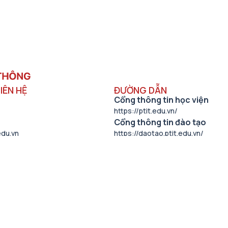
IÊN HỆ
ĐƯỜNG DẪN
Cổng thông tin học viện
https://ptit.edu.vn/
Cổng thông tin đào tạo
edu.vn
https://daotao.ptit.edu.vn/
ển sinh PTIT
Cổng thông tin hợp tác quốc
ebook.com/ptittuyensinh/
https://htqt.ptit.edu.vn/
Cổng thông tin Khoa học Cô
- HVCNBCVT
https://khcn.ptit.edu.vn/