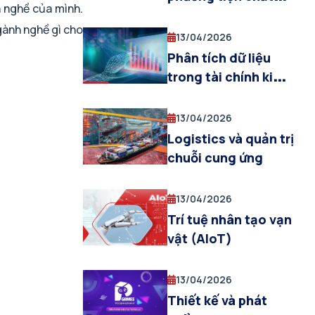
 nghề của mình.
lượng cao
gành nghề gì cho
13/04/2026
Phân tích dữ liệu
trong tài chính kinh
doanh
13/04/2026
Logistics và quản trị
chuỗi cung ứng
13/04/2026
Trí tuệ nhân tạo vạn
vật (AIoT)
13/04/2026
Thiết kế và phát