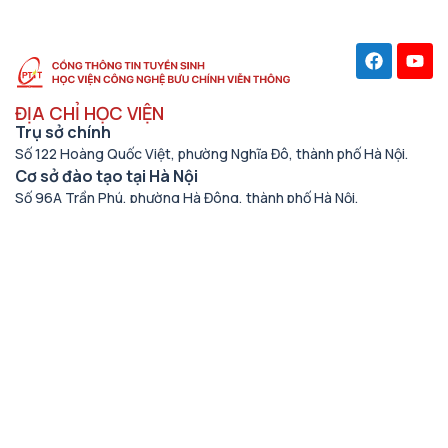
ĐỊA CHỈ HỌC VIỆN
Trụ sở chính
Số 122 Hoàng Quốc Việt, phường Nghĩa Đô, thành phố Hà Nội.
Cơ sở đào tạo tại Hà Nội
Số 96A Trần Phú, phường Hà Đông, thành phố Hà Nội.
Học viện cơ sở tại TP. Hồ Chí Minh
Số 11 Nguyễn Đình Chiểu, phường Sài Gòn, Thành phố Hồ Chí
Minh.
Cơ sở đào tạo tại TP Hồ Chí Minh
Số 97 Man Thiện, phường Tăng Nhơn Phú, thành phố Hồ Chí
Minh.
THÔNG TIN LIÊN HỆ
Số điện thoại
(024) 33528122
Email
tuyensinh@ptit.edu.vn
Fagepage Tuyển sinh PTIT