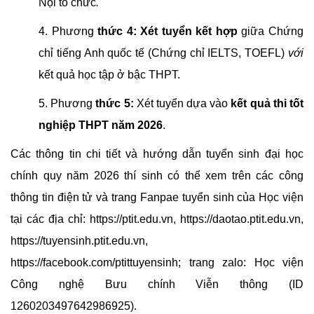
Nội tổ chức
.
4. Phương
thức
4
:
Xét tuyển kết hợp
giữa Chứng
chỉ tiếng Anh quốc tế (Chứng chỉ IELTS, TOEFL)
với
kết quả học tập ở bậc THPT.
5. Phương
thức 5:
Xét tuyển dựa vào
kết quả thi tốt
nghiệp THPT năm 2026
.
Các thông tin chi tiết và hướng dẫn tuyển sinh đại học
chính quy năm 2026 thí sinh có thể xem trên các công
thông tin điện tử và trang Fanpae tuyển sinh của Học viện
tại các địa chỉ:
https://ptit.edu.vn
,
https://daotao.ptit.edu.vn
,
https://tuyensinh.ptit.edu.vn
,
https://facebook.com/ptittuyensinh
; trang zalo: Học viện
Công nghệ Bưu chính Viễn thông (ID
1260203497642986925).