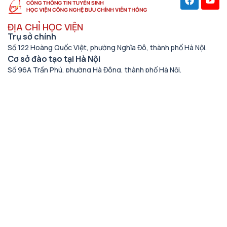
ĐỊA CHỈ HỌC VIỆN
Trụ sở chính
Số 122 Hoàng Quốc Việt, phường Nghĩa Đô, thành phố Hà Nội.
Cơ sở đào tạo tại Hà Nội
Số 96A Trần Phú, phường Hà Đông, thành phố Hà Nội.
Học viện cơ sở tại TP. Hồ Chí Minh
Số 11 Nguyễn Đình Chiểu, phường Sài Gòn, Thành phố Hồ Chí
Minh.
Cơ sở đào tạo tại TP Hồ Chí Minh
Số 97 Man Thiện, phường Tăng Nhơn Phú, thành phố Hồ Chí
Minh.
THÔNG TIN LIÊN HỆ
Số điện thoại
(024) 33528122
Email
tuyensinh@ptit.edu.vn
Fagepage Tuyển sinh PTIT
https://www.facebook.com/ptittuyensinh/
Địa chỉ