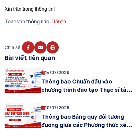
Xin trân trọng thông tin!
Toàn văn thông báo:
1136tb
Chia sẻ:
Bài viết liên quan
14/07/2026
Thông báo Chuẩn đầu vào
chương trình đào tạo Thạc sĩ tài
năng và chương trình đào tạo vi
mạch bán dẫn trình độ đại học đối
10/07/2026
với phương thức xét tuyển dựa
Thông báo Bảng quy đổi tương
vào kết quả thi tốt nghiệp THPT
đương giữa các Phương thức xét
năm 2026
tuyển đại học hệ chính quy năm