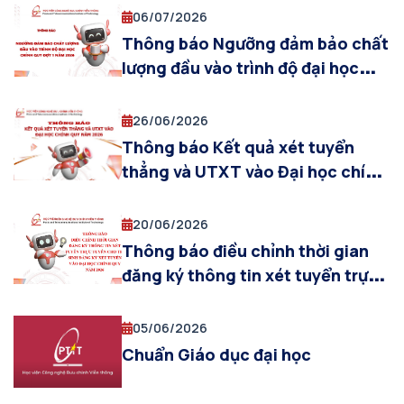
2026
06/07/2026
Thông báo Ngưỡng đảm bảo chất
lượng đầu vào trình độ đại học
chính quy đợt 1 năm 2026
26/06/2026
Thông báo Kết quả xét tuyển
thẳng và UTXT vào Đại học chính
quy năm 2026
20/06/2026
Thông báo điều chỉnh thời gian
đăng ký thông tin xét tuyển trực
tuyến cho thí sinh đăng ký xét
tuyển vào Đại học chính quy năm
05/06/2026
2026
Chuẩn Giáo dục đại học