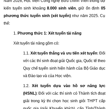
Năm 2026, Học viện Công nghệ Bưu chính Viễn thông dự
kiến tuyển sinh khoảng
8.000 sinh viên
, giữ ổn định
0
5
phương thức tuyển sinh (xét tuyển
)
như năm 2025. Cụ
thể:
1.
Phương thức 1: Xét tuyển tài năng
Xét tuyển tài năng gồm có:
1.1.
Xét tuyển thẳng và ưu tiên xét tuyển
: Đối
với các thí sinh đoạt giải Quốc gia, Quốc tế theo
Quy chế tuyển sinh hiện hành của Bộ Giáo dục
và Đào tạo và của Học viện.
1.2.
Xét tuyển dựa vào hồ sơ năng lực
(HSNL)
: Đối với các thí sinh có Thành tích đoạt
giải trong kỳ thi chọn học sinh giỏi THPT cấp
quốc gia (giải Khuyến khích), cấp Tỉnh/Thành