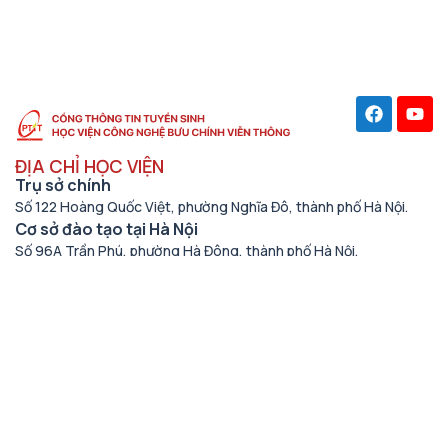
ĐỊA CHỈ HỌC VIỆN
Trụ sở chính
Số 122 Hoàng Quốc Việt, phường Nghĩa Đô, thành phố Hà Nội.
Cơ sở đào tạo tại Hà Nội
Số 96A Trần Phú, phường Hà Đông, thành phố Hà Nội.
Học viện cơ sở tại TP. Hồ Chí Minh
Số 11 Nguyễn Đình Chiểu, phường Sài Gòn, Thành phố Hồ Chí
Minh.
Cơ sở đào tạo tại TP Hồ Chí Minh
Số 97 Man Thiện, phường Tăng Nhơn Phú, thành phố Hồ Chí
Minh.
THÔNG TIN LIÊN HỆ
Số điện thoại
(024) 33528122