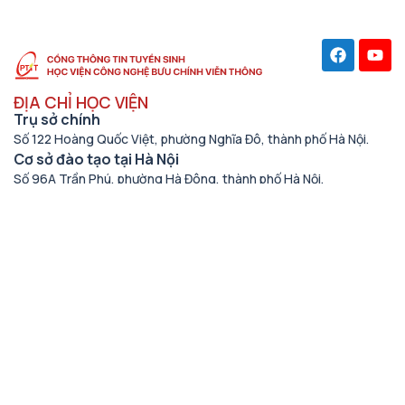
ĐỊA CHỈ HỌC VIỆN
Trụ sở chính
Số 122 Hoàng Quốc Việt, phường Nghĩa Đô, thành phố Hà Nội.
Cơ sở đào tạo tại Hà Nội
Số 96A Trần Phú, phường Hà Đông, thành phố Hà Nội.
Học viện cơ sở tại TP. Hồ Chí Minh
Số 11 Nguyễn Đình Chiểu, phường Sài Gòn, Thành phố Hồ Chí
Minh.
Cơ sở đào tạo tại TP Hồ Chí Minh
Số 97 Man Thiện, phường Tăng Nhơn Phú, thành phố Hồ Chí
Minh.
THÔNG TIN LIÊN HỆ
Số điện thoại
(024) 33528122
Email
tuyensinh@ptit.edu.vn
Fagepage Tuyển sinh PTIT