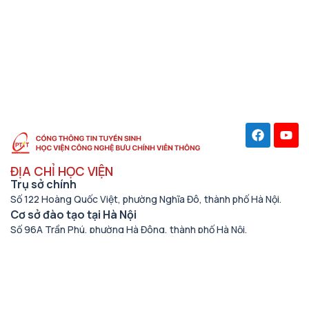
ĐỊA CHỈ HỌC VIỆN
Trụ sở chính
Số 122 Hoàng Quốc Việt, phường Nghĩa Đô, thành phố Hà Nội.
Cơ sở đào tạo tại Hà Nội
Số 96A Trần Phú, phường Hà Đông, thành phố Hà Nội.
Học viện cơ sở tại TP. Hồ Chí Minh
Số 11 Nguyễn Đình Chiểu, phường Sài Gòn, Thành phố Hồ Chí
Minh.
Cơ sở đào tạo tại TP Hồ Chí Minh
Số 97 Man Thiện, phường Tăng Nhơn Phú, thành phố Hồ Chí
Minh.